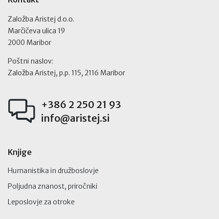
Založba Aristej d.o.o.
Marčičeva ulica 19
2000 Maribor
Poštni naslov:
Založba Aristej, p.p. 115, 2116 Maribor
+386 2 250 21 93
info@aristej.si
Knjige
Humanistika in družboslovje
Poljudna znanost, priročniki
Leposlovje za otroke