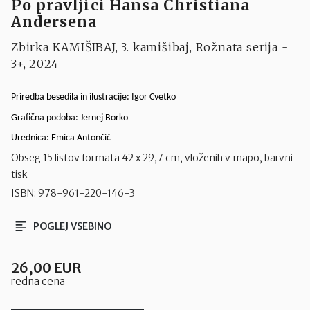
Po pravljici Hansa Christiana
Andersena
Zbirka KAMIŠIBAJ, 3. kamišibaj, Rožnata serija -
3+, 2024
Priredba besedila in ilustracije:
Igor Cvetko
Grafična podoba:
Jernej Borko
Urednica:
Emica Antončič
Obseg 15 listov formata 42 x 29,7 cm, vloženih v mapo, barvni
tisk
ISBN:
978-961-220-146-3
POGLEJ VSEBINO
26,00 EUR
redna cena