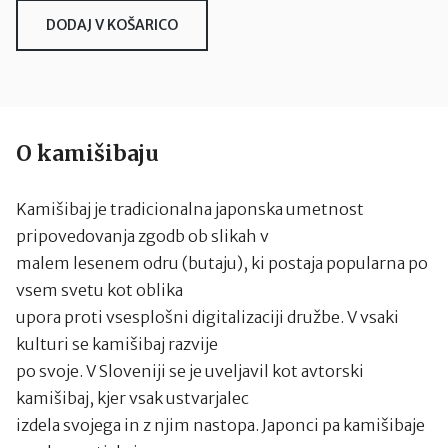
DODAJ V KOŠARICO
O kamišibaju
Kamišibaj je tradicionalna japonska umetnost
pripovedovanja zgodb ob slikah v
malem lesenem odru (butaju), ki postaja popularna po
vsem svetu kot oblika
upora proti vsesplošni digitalizaciji družbe. V vsaki
kulturi se kamišibaj razvije
po svoje. V Sloveniji se je uveljavil kot avtorski
kamišibaj, kjer vsak ustvarjalec
izdela svojega in z njim nastopa. Japonci pa kamišibaje