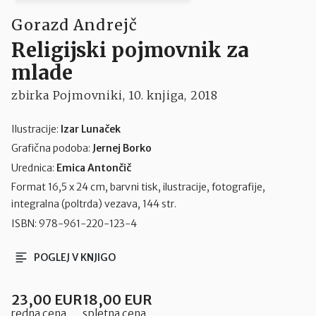
Gorazd Andrejč
Religijski pojmovnik za
mlade
zbirka Pojmovniki, 10. knjiga, 2018
Ilustracije:
Izar Lunaček
Grafična podoba:
Jernej Borko
Urednica:
Emica Antončič
Format 16,5 x 24 cm, barvni tisk, ilustracije, fotografije,
integralna (poltrda) vezava, 144 str.
ISBN:
978-961-220-123-4
POGLEJ V KNJIGO
23,00 EUR
18,00 EUR
redna cena
spletna cena