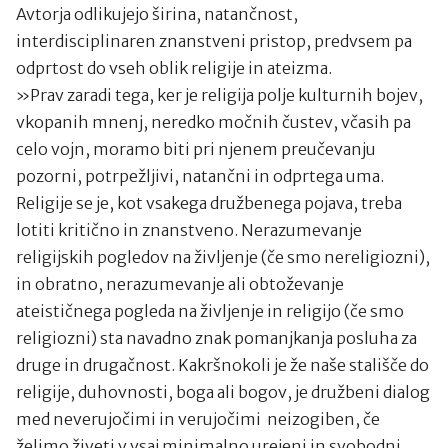
Avtorja odlikujejo širina, natančnost,
interdisciplinaren znanstveni pristop, predvsem pa
odprtost do vseh oblik religije in ateizma.
»Prav zaradi tega, ker je religija polje kulturnih bojev,
vkopanih mnenj, neredko močnih čustev, včasih pa
celo vojn, moramo biti pri njenem preučevanju
pozorni, potrpežljivi, natančni in odprtega uma.
Religije se je, kot vsakega družbenega pojava, treba
lotiti kritično in znanstveno. Nerazumevanje
religijskih pogledov na življenje (če smo nereligiozni),
in obratno, nerazumevanje ali obtoževanje
ateističnega pogleda na življenje in religijo (če smo
religiozni) sta navadno znak pomanjkanja posluha za
druge in drugačnost. Kakršnokoli je že naše stališče do
religije, duhovnosti, boga ali bogov, je družbeni dialog
med neverujočimi in verujočimi neizogiben, če
želimo živeti v vsaj minimalno urejeni in svobodni