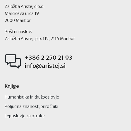
Založba Aristej d.o.o.
Marčičeva ulica 19
2000 Maribor
Poštni naslov:
Založba Aristej, p.p. 115, 2116 Maribor
+386 2 250 21 93
info@aristej.si
Knjige
Humanistika in družboslovje
Poljudna znanost, priročniki
Leposlovje za otroke